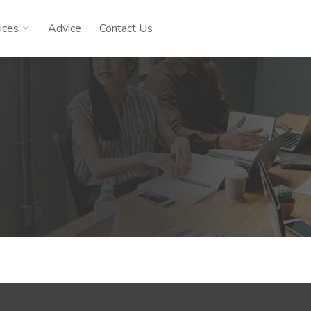
ices
Advice
Contact Us