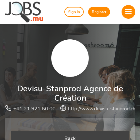
Sign In
Register
Devisu-Stanprod Agence de
Création
+41 21 921 80 00
http://www.devisu-stanprod.ch
Back